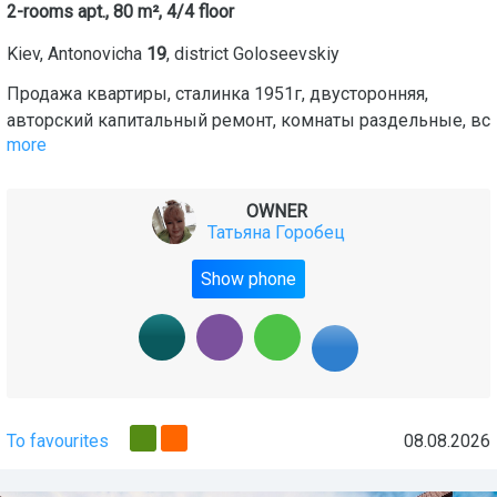
2-rooms apt., 80 m², 4/4 floor
Kiev
,
Antonovicha
19
, district
Goloseevskiy
Продажа квартиры, сталинка 1951г, двусторонняя,
авторский капитальный ремонт, комнаты раздельные, вс
more
OWNER
Татьяна Горобец
Show phone
To favourites
08.08.2026