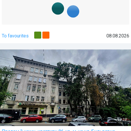
To favourites
08.08.2026
1
/
23