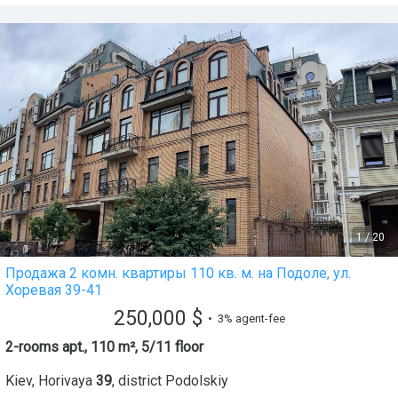
1
/
20
Продажа 2 комн. квартиры 110 кв. м. на Подоле, ул.
Хоревая 39-41
250,000
$
• 3% agent-fee
2-rooms apt., 110 m², 5/11 floor
Kiev
,
Horivaya
39
, district
Podolskiy