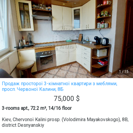
1
/
15
Продаж просторої 3-кімнатної квартири з меблями,
просп. Червоної Калини, 8Б
75,000
$
3-rooms apt., 72.2 m², 14/16 floor
Kiev
,
Chervonoї Kalini prosp. (Volodimira Mayakovskogo), 8B
,
district
Desnyanskiy