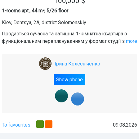
100,000
$
1-rooms apt., 44 m², 5/26 floor
Kiev
,
Dontsya, 2A
, district
Solomenskiy
Продається сучасна та затишна 1-кімнатна квартира з
функціональним переплануванням у формат студії з
more
Ірина Колесніченко
Show phone
To favourites
09.08.2026