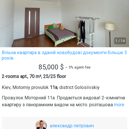
1
/
14
Вільна квартира в зданій новобудові документи більше 3
років
85,000
$
• 5% agent-fee
2-rooms apt., 70 m², 25/25 floor
Kiev
,
Motorniy provulok
11а
, district
Golosіїvskiy
Провулок Моторний 11а. Продається видова! 2-кімнатна
квартиру з панорамним видом на місто. розташова
more
александр петрович