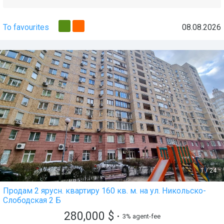
To favourites
08.08.2026
1
/
24
Продам 2 ярусн. квартиру 160 кв. м. на ул. Никольско-
Слободская 2 Б
280,000
$
• 3% agent-fee