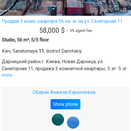
1
/
26
Продам 3 комн. квартира 56 кв. м. на ул. Санаторная 11
58,000
$
• 5% agent-fee
Studio, 56 m², 5/5 floor
Kiev
,
Sanatornaya
11
, district
Darnitskiy
Дарницкий район г. Киева, Новая Дарница, ул.
Санаторная 11, продажа 3 комнатной квартиры, 5 эт- 5 эт
more
Обирик Анжела Кирилловна
Show phone