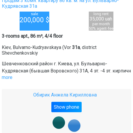
Продам 3 комн. квартиру 86 кв. м. на ул. Бульварно-
Кудрявская 31а
sale
long rent
200,000
$
35,000 uah
per month
50% agent-fee
3-rooms apt., 86 m², 4/4 floor
Kiev
,
Bulvarno-Kudryavskaya (Vor
31а
, district
Shevchenkovskiy
Шевченковский район г. Киева, ул. Бульварно-
Кудрявская (бывшая Воровского) 31А, 4 эт. -4 эт. кирпичн
more
Обирик Анжела Кирилловна
Show phone