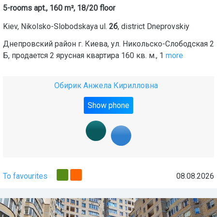
5-rooms apt., 160 m², 18/20 floor
Kiev
,
Nikolsko-Slobodskaya ul.
2б
, district
Dneprovskiy
Днепровский район г. Киева, ул. Никольско-Слободская 2
Б, продается 2 ярусная квартира 160 кв. м., 1
more
Обирик Анжела Кирилловна
Show phone
To favourites
08.08.2026