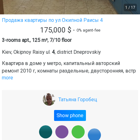
1
/
17
Продажа квартиры по ул Окипной Раисы 4
175,000
$
• 0% agent-fee
3-rooms apt., 125 m², 7/10 floor
Kiev
,
Okipnoy Raisy ul.
4
, district
Dneprovskiy
Квартира в доме у метро, капитальный авторский
ремонт 2010 г, комнаты раздельные, двусторонняя, встр
more
Татьяна Горобец
Show phone