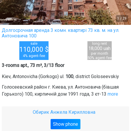
1
/
29
Долгосрочная аренда 3 комн. квартирі 73 кв. м. на ул.
Антоновича 100
sale
long rent
110,000
$
18,000 uah
per month
4% agent-fee
50% agent-fee
3-rooms apt., 73 m², 3/13 floor
Kiev
,
Antonovicha (Gorkogo) ul.
100
, district
Goloseevskiy
Голосеевский район г. Киева, ул. Антоновича (бівшая
Горького) 100, кирпичній дом 1991 года, 3 єт-13
more
Обирик Анжела Кирилловна
Show phone