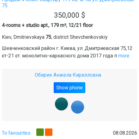
75
350,000
$
4-rooms + studio apt., 179 m², 12/21 floor
Kiev
,
Dmitrievskaya
75
, district
Shevchenkovskiy
Шевченковский район г. Киева, ул. Дмитриевская 75,12
єт-21 єт. монолитно-каркасного дома 2017 года п
more
Обирик Анжела Кирилловна
Show phone
To favourites
08.08.2026