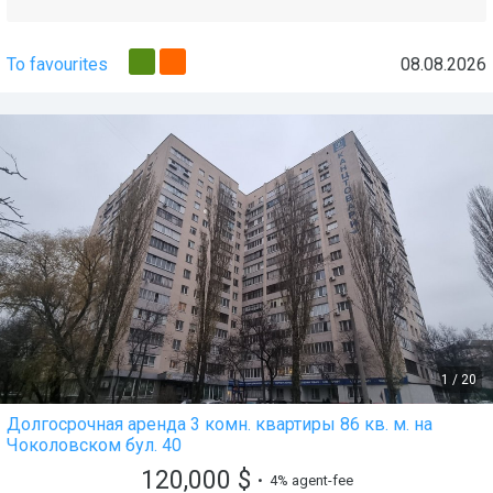
To favourites
08.08.2026
1
/
20
Долгосрочная аренда 3 комн. квартиры 86 кв. м. на
Чоколовском бул. 40
120,000
$
• 4% agent-fee