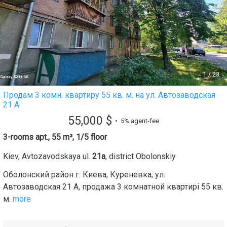
1
/
23
Продам 3 комн. квартиру 55 кв. м. на ул. Автозаводская
21 А
55,000
$
• 5% agent-fee
3-rooms apt., 55 m², 1/5 floor
Kiev
,
Avtozavodskaya ul.
21а
, district
Obolonskiy
Оболонский район г. Киева, Куреневка, ул.
Автозаводская 21 А, продажа 3 комнатной квартирі 55 кв.
м.
more