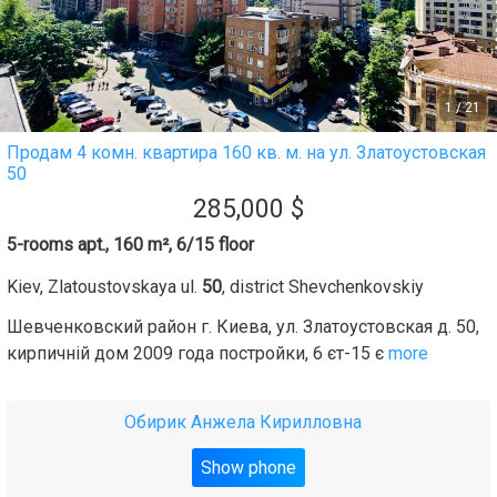
1
/
21
Продам 4 комн. квартира 160 кв. м. на ул. Златоустовская
50
285,000
$
5-rooms apt., 160 m², 6/15 floor
Kiev
,
Zlatoustovskaya ul.
50
, district
Shevchenkovskiy
Шевченковский район г. Киева, ул. Златоустовская д. 50,
кирпичній дом 2009 года постройки, 6 єт-15 є
more
Обирик Анжела Кирилловна
Show phone