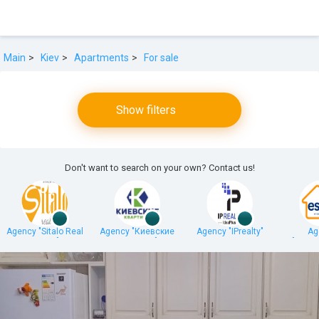
Main
Kiev
Apartments
For sale
Show filters
Don't want to search on your own? Contact us!
Agency "Sitalo Real
Agency "Киевские
Agency "IPrealty"
Ag
Estate"
квартиры"
"Estate