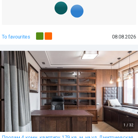
To favourites
08.08.2026
1
/
32
Продам 4 комн. квартиру 179 кв. м. на ул. Дмитриевская