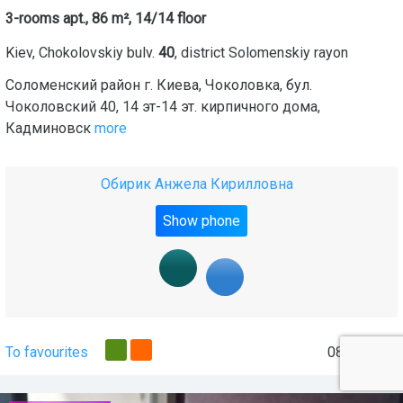
3-rooms apt., 86 m², 14/14 floor
Kiev
,
Chokolovskiy bulv.
40
, district
Solomenskiy rayon
Соломенский район г. Киева, Чоколовка, бул.
Чоколовский 40, 14 эт-14 эт. кирпичного дома,
Кадминовск
more
Обирик Анжела Кирилловна
Show phone
To favourites
08.08.2026