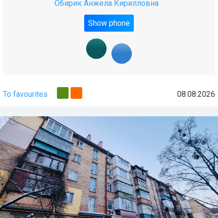
Обирик Анжела Кирилловна
Show phone
To favourites
08.08.2026