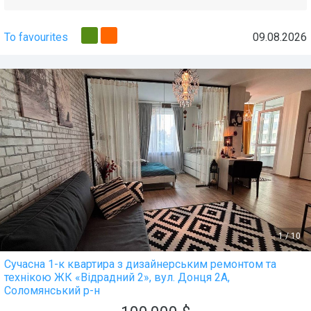
To favourites
09.08.2026
1
/
10
Сучасна 1-к квартира з дизайнерським ремонтом та
технікою ЖК «Відрадний 2», вул. Донця 2А,
Соломянський р-н