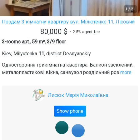
1
/
21
Продам 3 кімнатну квартиру вул. Мілютенко 11, Лісовий
80,000
$
• 2.5% agent-fee
3-rooms apt., 59 m², 3/9 floor
Kiev
,
Mіlyutenka
11
, district
Desnyanskiy
Одностороння трикімнатна квартира. Балкон засклений,
металопластикові вікна, санвузол роздільний роз
more
Лисюк Марія Миколаївна
Show phone