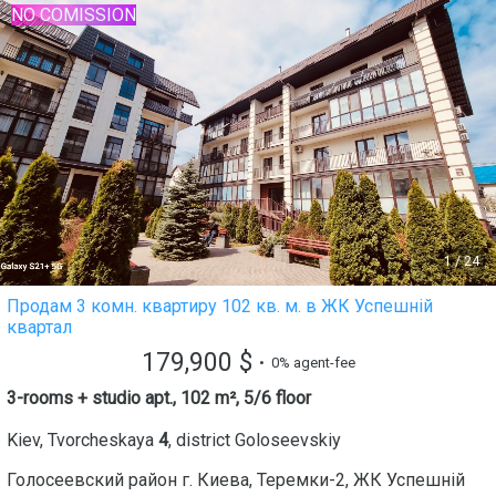
NO COMISSION
1
/
24
Продам 3 комн. квартиру 102 кв. м. в ЖК Успешній
квартал
179,900
$
• 0% agent-fee
3-rooms + studio apt., 102 m², 5/6 floor
Kiev
,
Tvorcheskaya
4
, district
Goloseevskiy
Голосеевский район г. Киева, Теремки-2, ЖК Успешній