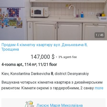
1
/
45
Продам 4 кімнатну квартиру вул. Данькевича 8,
Троєщина
147,000
$
• 3% agent-fee
4-rooms apt., 114 m², 11/21 floor
Kiev
,
Konstantina Dankevicha
8
, district
Desnyanskiy
Вишукана чотирьох кімнатна квартира з дизайнерським
ремонтом. Кімнати окремі з гардеробними, 2 санву
more
Лисюк Марія Миколаївна