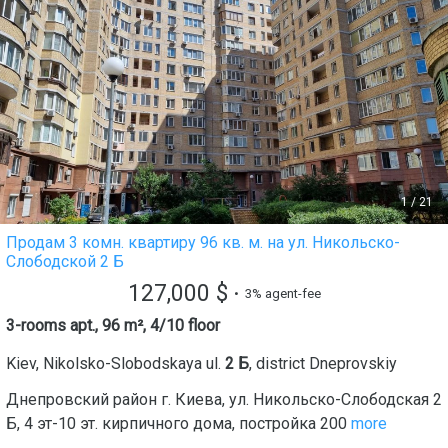
1
/
21
Продам 3 комн. квартиру 96 кв. м. на ул. Никольско-
Слободской 2 Б
127,000
$
• 3% agent-fee
3-rooms apt., 96 m², 4/10 floor
Kiev
,
Nikolsko-Slobodskaya ul.
2 Б
, district
Dneprovskiy
Днепровский район г. Киева, ул. Никольско-Слободская 2
Б, 4 эт-10 эт. кирпичного дома, постройка 200
more