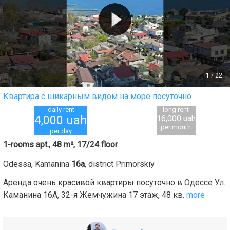
1
/
22
Квартира с шикарным видом на море посуточно
daily rent
long rent
4,000
uah
16,000 uah
per month
per day
1-rooms apt., 48 m², 17/24 floor
Odessa
,
Kamanina
16а
, district
Primorskiy
Аренда очень красивой квартиры посуточно в Одессе Ул.
Каманина 16А, 32-я Жемчужина 17 этаж, 48 кв.
more