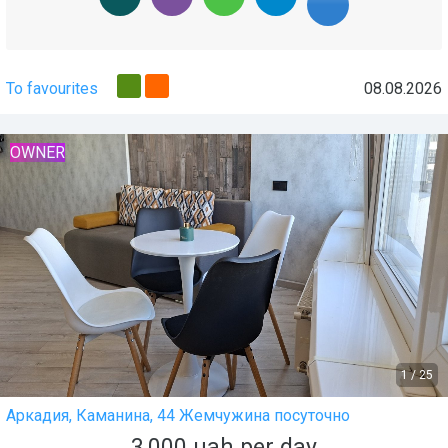
To favourites
08.08.2026
OWNER
1
/
25
Аркадия, Каманина, 44 Жемчужина посуточно
3,000
uah
per day