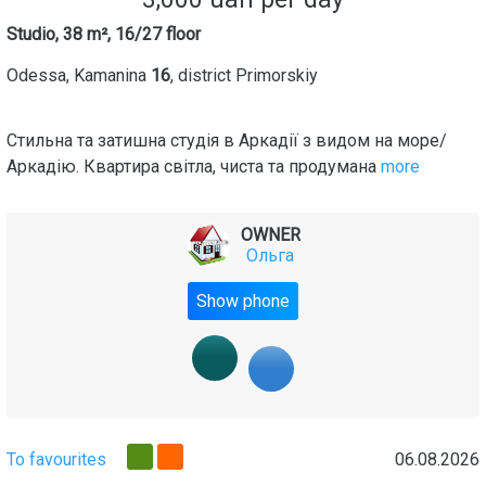
Studio, 38 m², 16/27 floor
Odessa
,
Kamanina
16
, district
Primorskiy
Стильна та затишна студія в Аркадії з видом на море/
Аркадiю. Квартира світла, чиста та продумана
more
OWNER
Ольга
Show phone
To favourites
06.08.2026