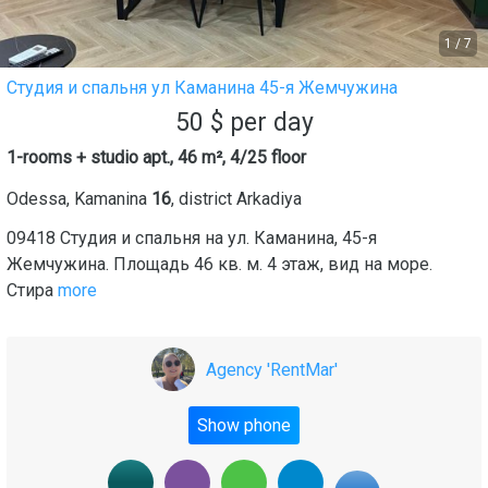
1
/
7
Студия и спальня ул Каманина 45-я Жемчужина
50
$
per day
1-rooms + studio apt., 46 m², 4/25 floor
Odessa
,
Kamanina
16
, district
Arkadiya
09418 Студия и спальня на ул. Каманина, 45-я
Жемчужина. Площадь 46 кв. м. 4 этаж, вид на море.
Стира
more
Agency 'RentMar'
Show phone