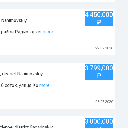
4,450,000
t
Nahimovskiy
₽
к район Радиогорки
more
22.07.2026
3,799,000
, district
Nahimovskiy
₽
6 соток, улица Ко
more
08.07.2026
3,800,000
ativnoe
, district
Gagarinskiy