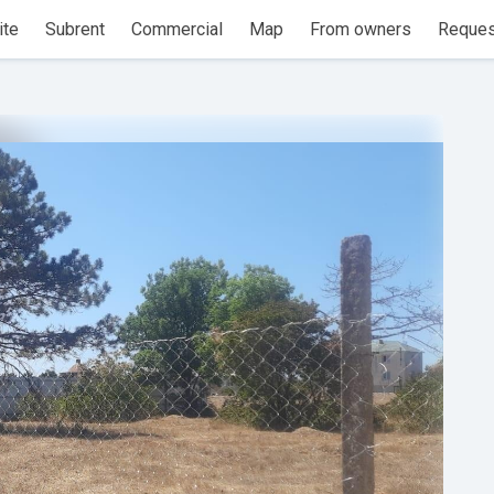
ite
Subrent
Commercial
Map
From owners
Reques