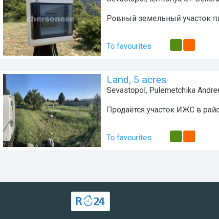
Ровный земельный участок п
To favourites
Land, 5 acres
Sevastopol
,
Pulemetchika Andre
Продаётся участок ИЖС в рай
To favourites