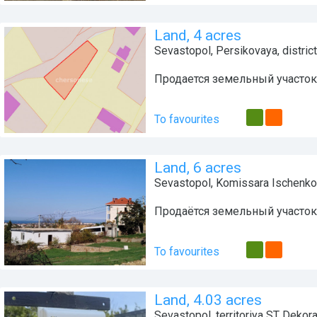
Land, 4 acres
Sevastopol
,
Persikovaya
, distric
Продается земельный участо
To favourites
Land, 6 acres
Sevastopol
,
Komissara Ischenko
Продаётся земельный участок 
To favourites
Land, 4.03 acres
Sevastopol
,
territoriya ST Dekor