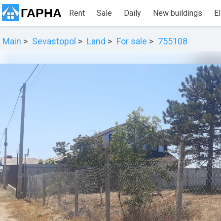
ГАРНА
Rent
Sale
Daily
New buildings
El
Main
Sevastopol
Land
For sale
755108