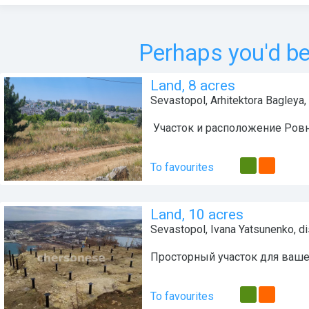
Perhaps you'd be 
Land, 8 acres
Sevastopol
,
Arhitektora Bagleya
,
️ Участок и расположение Ровн
To favourites
Land, 10 acres
Sevastopol
,
Ivana Yatsunenko
, d
Просторный участок для ваше
To favourites