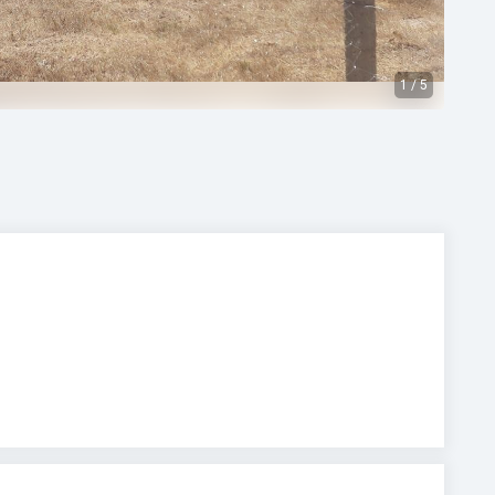
1
/
5