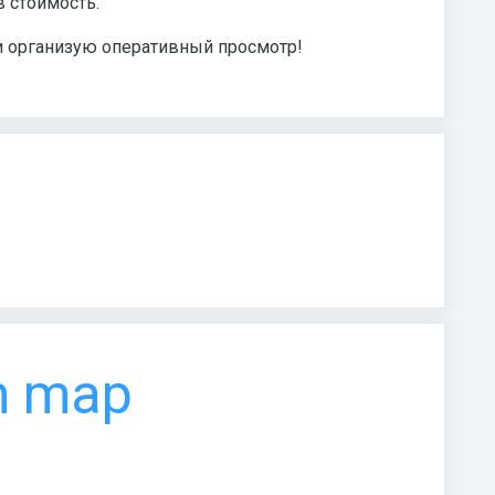
 стоимость.
 и организую оперативный просмотр!
n map