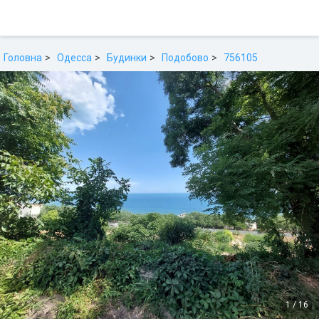
Головна
Одесса
Будинки
Подобово
756105
1
/
16