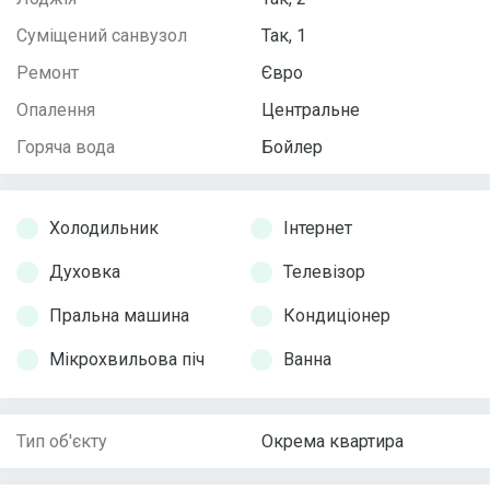
Суміщений санвузол
Так, 1
Ремонт
Євро
Опалення
Центральне
Горяча вода
Бойлер
Холодильник
Інтернет
Духовка
Телевізор
Пральна машина
Кондиціонер
Мікрохвильова піч
Ванна
Тип об'єкту
Окрема квартира