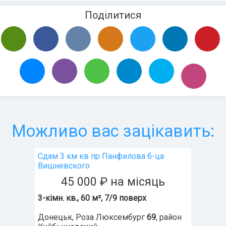
Поділитися
Можливо вас зацікавить:
Сдам 3 км кв пр Панфилова б-ца
Вишневского
45 000
₽
на місяць
3-кімн. кв., 60 м², 7/9 поверх
Донецьк
,
Роза Люксембург
69
, район