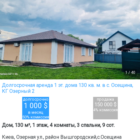
1
/
40
Долгосрочная аренда 1 эт. дома 130 кв. м. в с. Осещина,
КГ Озерный 2
долгосрочно
продажа
1 000
$
150 000 $
4% комиссия
в месяц
50% комиссия
Дом, 130 м², 1 этаж, 4 комнаты, 3 спальни, 9 сот.
Киев
,
Озерная ул.
, район
Вышгородский,с.Осещина