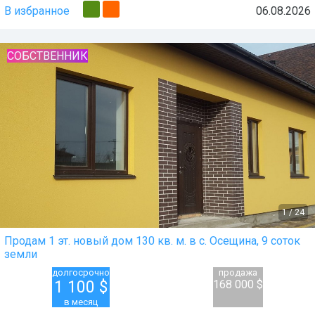
В избранное
06.08.2026
СОБСТВЕННИК
1
/
24
Продам 1 эт. новый дом 130 кв. м. в с. Осещина, 9 соток
земли
долгосрочно
продажа
1 100
$
168 000 $
в месяц