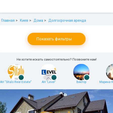
Главная
Киев
Дома
Долгосрочная аренда
Показать фильтры
Не хотите искать самостоятельно? Позвоните нам!
АН "Sitalo Real Estate"
АН "Level"
Виктор
Марина 