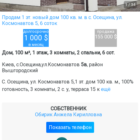
1
/
34
Продам 1 эт. новый дом 100 кв. м. в с. Осещина, ул.
Космонавтов 5, 6 соток
долгосрочно
продажа
1 000
$
155 000 $
в месяц
Дом, 100 м², 1 этаж, 3 комнаты, 2 спальни, 6 сот.
Киев
,
с.Осещина,ул.Космонавтов
5в
, район
Вышгородский
С. Осещина, ул. Космонавтов 5,1 эт. дом 100 кв. м., 100%
готовность, 3 комнаты, 2 с. у, терраса 15 к
ещё
СОБСТВЕННИК
Обирик Анжела Кирилловна
Показать телефон