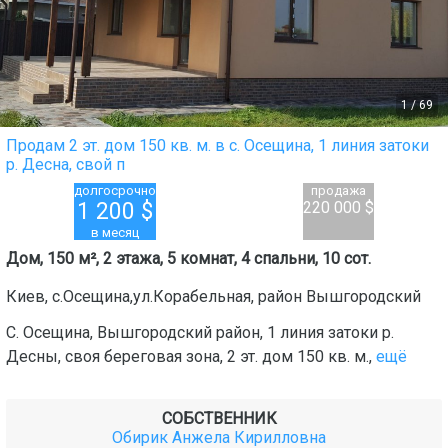
1
/
69
Продам 2 эт. дом 150 кв. м. в с. Осещина, 1 линия затоки
р. Десна, свой п
долгосрочно
продажа
1 200
$
220 000 $
в месяц
Дом, 150 м², 2 этажа, 5 комнат, 4 спальни, 10 сот.
Киев
,
с.Осещина,ул.Корабельная
, район
Вышгородский
С. Осещина, Вышгородский район, 1 линия затоки р.
Десны, своя береговая зона, 2 эт. дом 150 кв. м.,
ещё
СОБСТВЕННИК
Обирик Анжела Кирилловна