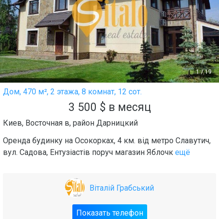
1
/
19
Дом, 470 м², 2 этажа, 8 комнат, 12 сот.
3 500
$
в месяц
Киев
,
Восточная в
, район
Дарницкий
Оренда будинку на Осокорках, 4 км. від метро Славутич,
вул. Садова, Ентузіастів поруч магазин Яблочк
ещё
Віталій Грабський
Показать телефон