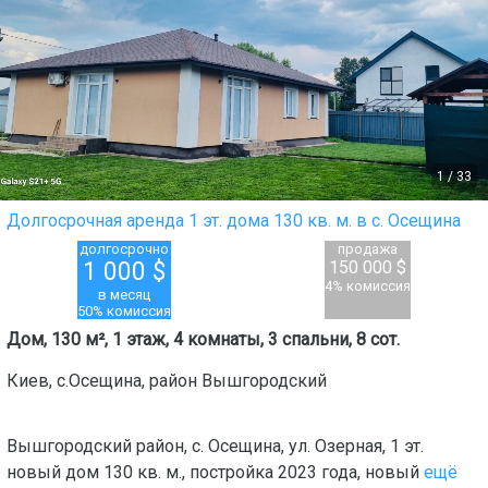
1
/
33
Долгосрочная аренда 1 эт. дома 130 кв. м. в с. Осещина
долгосрочно
продажа
1 000
$
150 000 $
4% комиссия
в месяц
50% комиссия
Дом, 130 м², 1 этаж, 4 комнаты, 3 спальни, 8 сот.
Киев
,
с.Осещина
, район
Вышгородский
Вышгородский район, с. Осещина, ул. Озерная, 1 эт.
новый дом 130 кв. м., постройка 2023 года, новый
ещё