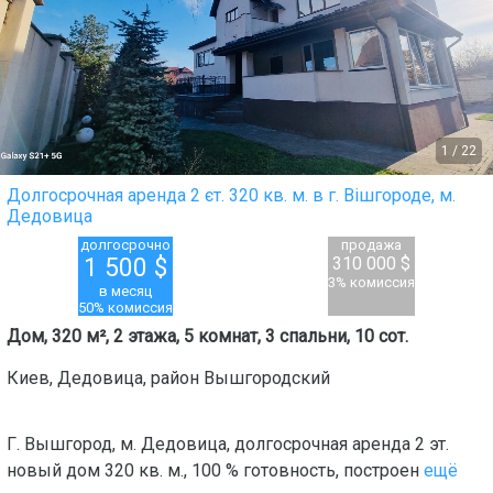
1
/
22
Долгосрочная аренда 2 єт. 320 кв. м. в г. Вішгороде, м.
Дедовица
долгосрочно
продажа
1 500
$
310 000 $
3% комиссия
в месяц
50% комиссия
Дом, 320 м², 2 этажа, 5 комнат, 3 спальни, 10 сот.
Киев
,
Дедовица
, район
Вышгородский
Г. Вышгород, м. Дедовица, долгосрочная аренда 2 эт.
новый дом 320 кв. м., 100 % готовность, построен
ещё