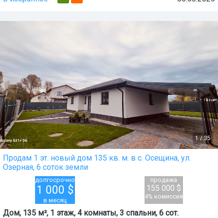
1
/
35
Продам 1 эт. новый дом 135 кв. м. в с. Осещина, ул.
Озерная, 6 соток земли
долгосрочно
продажа
1 000
$
155 000 $
4% комиссия
в месяц
Дом, 135 м², 1 этаж, 4 комнаты, 3 спальни, 6 сот.