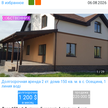
В избранное
06.08.2026
СОБСТВЕННИК
1
/
29
Долгосрочная аренда 2 єт. дома 150 кв. м. в с. Осещина, 1
линия воді
долгосрочно
продажа
1 200
$
220 000 $
в месяц