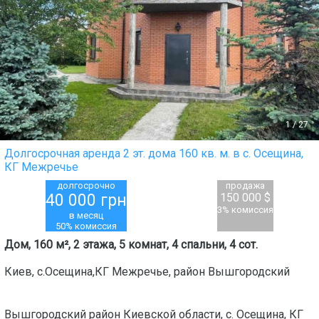
1
/
27
Долгосрочная аренда 2 эт. дома 160 кв. м. в с. Осещина,
КГ Межречье
долгосрочно
продажа
40 000
грн
150 000 $
3% комиссия
в месяц
50% комиссия
Дом, 160 м², 2 этажа, 5 комнат, 4 спальни, 4 сот.
Киев
,
с.Осещина,КГ Межречье
, район
Вышгородский
Вышгородский район Киевской области, с. Осещина, КГ