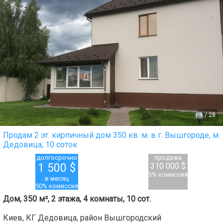
1
/
28
Продам 2 эт. кирпичный дом 350 кв. м. в г. Вышгороде, м.
Дедовица, 10 соток
долгосрочно
продажа
1 500
$
310 000 $
3% комиссия
в месяц
50% комиссия
Дом, 350 м², 2 этажа, 4 комнаты, 10 сот.
Киев
,
КГ Дедовица
, район
Вышгородский