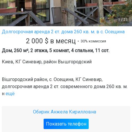
1
/
23
Долгосрочная аренда 2 єт. дома 260 кв. м. в с. Осещина
2 000
$
в месяц
• 30% комиссия
Дом, 260 м², 2 этажа, 5 комнат, 4 спальни, 11 сот.
Киев
,
КГ Синевир
, район
Вышгородский
Вішгородский район, с. Осещина, КГ Синевир,
долгосрочная аренда 2 єт. современного дома 260 кв. м.
н
ещё
Обирик Анжела Кирилловна
Показать телефон