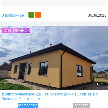
В избранное
06.08.2026
СОБСТВЕННИК
1
/
25
Долгосрочная аренда 1 єт. нового дома 130 кв. м. в с.
Осещина, 9 соток зем
долгосрочно
продажа