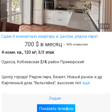
1
/
12
Сдам 4 комнатную квартиру в Центре, рядом парк!
700
$
в месяц
• 50% комиссия
4-комн. кв., 120 м², 3/3 этаж
Одесса
,
Коблевская
2/4
, район
Приморский
Центр города! Рядом парк, бювет, Новый рынок и др.
Кирпичный дом, "бельгийка", высокие пот
ещё
Лидия
Показать телефон