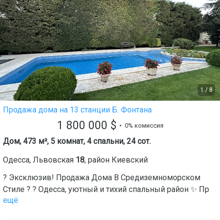
1
/
8
Продажа дома на 13 станции Б. Фонтана
1 800 000
$
• 0% комиссия
Дом, 473 м², 5 комнат, 4 спальни, 24 сот.
Одесса
,
Львовская
18
, район
Киевский
? Эксклюзив! Продажа Дома В Средиземноморском
Стиле ? ? Одесса, уютный и тихий спальный район ✨ Пр
ещё