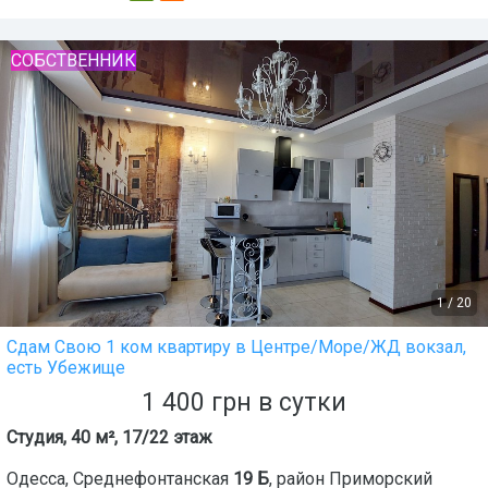
СОБСТВЕННИК
1
/
20
Сдам Свою 1 ком квартиру в Центре/Море/ЖД вокзал,
есть Убежище
1 400
грн
в сутки
Студия, 40 м², 17/22 этаж
Одесса
,
Среднефонтанская
19 Б
, район
Приморский