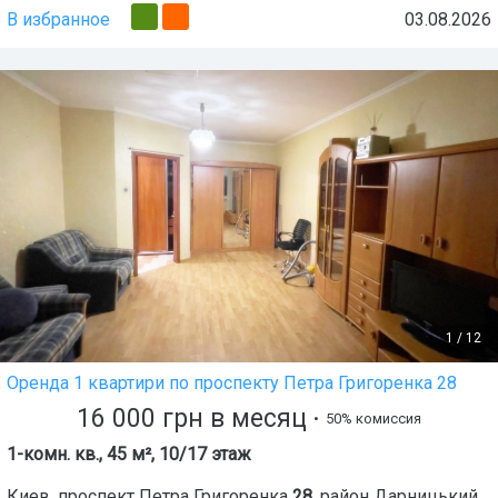
В избранное
03.08.2026
1
/
12
Оренда 1 квартири по проспекту Петра Григоренка 28
16 000
грн
в месяц
• 50% комиссия
1-комн. кв., 45 м², 10/17 этаж
Киев
,
проспект Петра Григоренка
28
, район
Дарницький