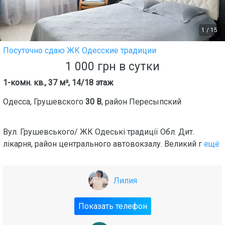
1
/
15
Посуточно сдаю ЖК Одесские традиции
1 000
грн
в сутки
1-комн. кв., 37 м², 14/18 этаж
Одесса
,
Грушевского
30 В
, район
Пересыпский
Вул. Грушевського/ ЖК Одеські традиції Обл. Дит.
лікарня, район центрального автовокзалу. Великий г
ещё
Лилия
Показать телефон