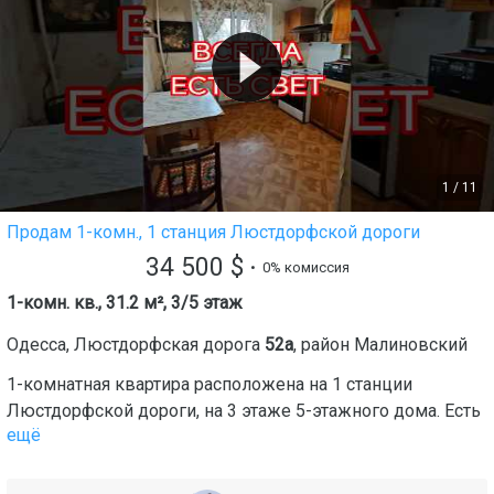
1
/
11
Продам 1-комн., 1 станция Люстдорфской дороги
34 500
$
• 0% комиссия
1-комн. кв., 31.2 м², 3/5 этаж
Одесса
,
Люстдорфская дорога
52а
, район
Малиновский
1-комнатная квартира расположена на 1 станции
Люстдорфской дороги, на 3 этаже 5-этажного дома. Есть
ещё