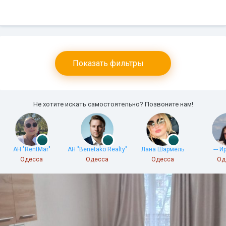
Показать фильтры
Не хотите искать самостоятельно? Позвоните нам!
АН "RentMar"
АН "Benetako Realty"
Лана Шармель
--- И
Одесса
Одесса
Одесса
Од