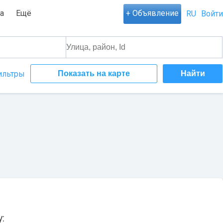
а
Ещё
+ Объявление
RU
Войти
ильтры
Показать на карте
: