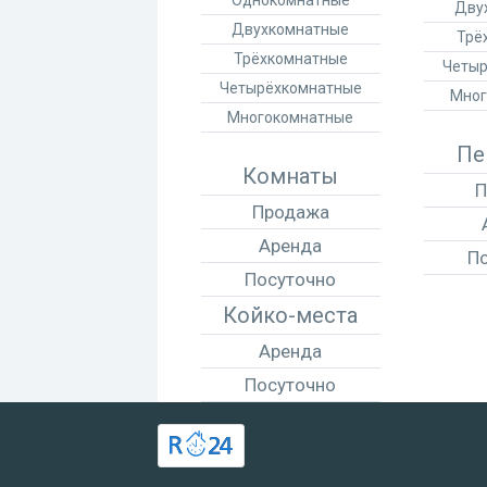
Однокомнатные
Дву
Двухкомнатные
Трё
Трёхкомнатные
Четыр
Четырёхкомнатные
Мног
Многокомнатные
Пе
Комнаты
П
Продажа
Аренда
П
Посуточно
Койко-места
Аренда
Посуточно