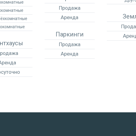
Друг
хкомнатные
Продажа
хкомнатные
Зем
Аренда
ёхкомнатные
Прод
окомнатные
Паркинги
Арен
нтхаусы
Продажа
родажа
Аренда
Аренда
осуточно