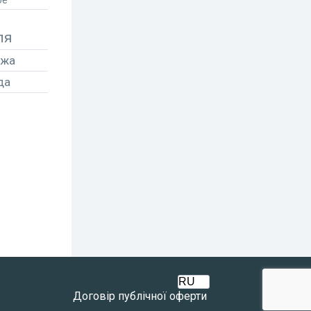
ое
ля
ажа
да
Договір публічної оферти