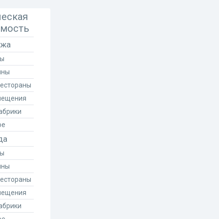
еская
мость
ажа
сы
ины
Рестораны
мещения
абрики
ое
да
сы
ины
Рестораны
мещения
абрики