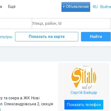
а
Ещё
+ Объявление
RU
Войти
ильтры
Показать на карте
Сергій Байцар
у та озера в ЖК Нові
л. Олександрівська 2, секція
Показать телефон
ё