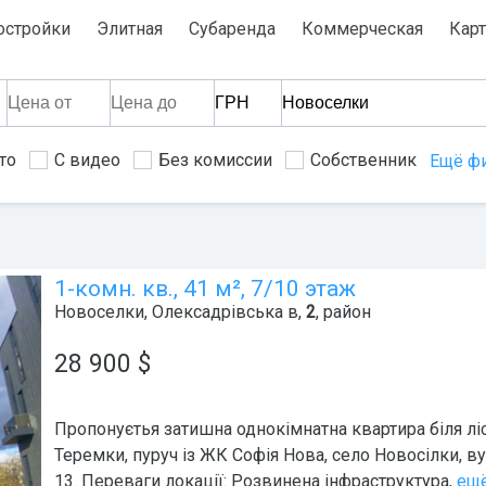
остройки
Элитная
Субаренда
Коммерческая
Карт
то
С видео
Без комиссии
Собственник
Ещё ф
1-комн. кв., 41 м², 7/10 этаж
Новоселки
,
Олексадрівська в,
2
, район
28 900
$
Пропонуєтья затишна однокімнатна квартира біля ліс
Теремки, пуруч із ЖК Софія Нова, село Новосілки, ву
13. Переваги локації: Розвинена інфраструктура,
ещ