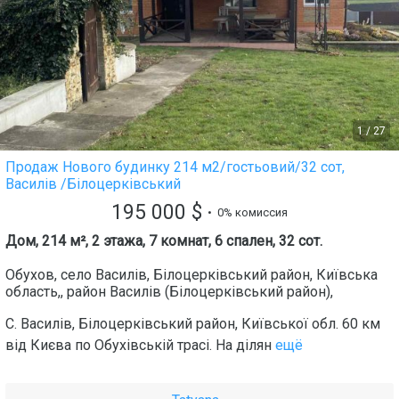
1
/
27
Продаж Нового будинку 214 м2/гостьовий/32 сот,
Василів /Білоцерківський
195 000
$
• 0% комиссия
Дом, 214 м², 2 этажа, 7 комнат, 6 спален, 32 сот.
Обухов
,
село Василів, Білоцерківський район, Київська
область,
, район
Василів (Білоцерківський район),
С. Василів, Білоцерківський район, Київської обл. 60 км
від Києва по Обухівській трасі. На ділян
ещё