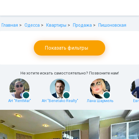
Главная
Одесса
Квартиры
Продажа
Пишоновская
Показать фильтры
Не хотите искать самостоятельно? Позвоните нам!
АН "RentMar"
АН "Benetako Realty"
Лана Шармель
Ев