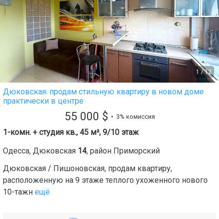
1
/
12
Дюковская: продам стильную квартиру в новом доме
практически в центре
55 000
$
• 3% комиссия
1-комн. + студия кв., 45 м², 9/10 этаж
Одесса
,
Дюковская
14
, район
Приморский
Дюковская / Пишоновская, продам квартиру,
расположенную на 9 этаже теплого ухоженного нового
10-тажн
ещё