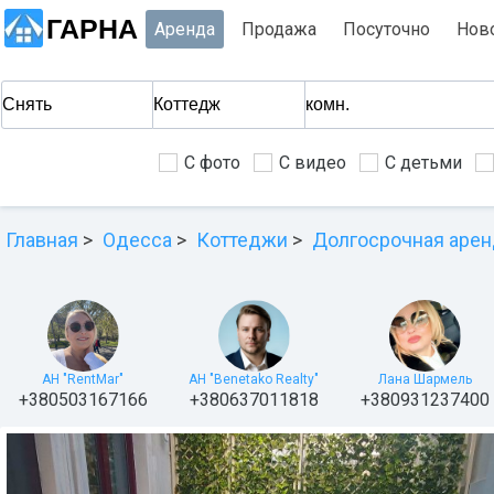
ГАРНА
Аренда
Продажа
Посуточно
Нов
С фото
С видео
С детьми
Главная
Одесса
Коттеджи
Долгосрочная арен
АН "RentMar"
АН "Benetako Realty"
Лана Шармель
+380503167166
+380637011818
+380931237400