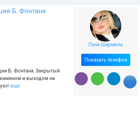
ция Б. Фонтана
Лана Шармель
Показать телефон
ции Б. Фонтана. Закрытый
с камином и выходом на
 уют
ещё