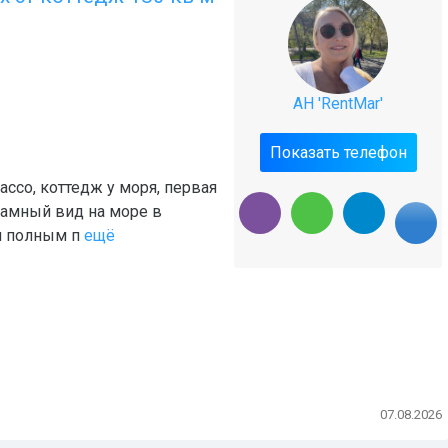
АН 'RentMar'
Показать телефон
ссо, коттедж у моря, первая
рамный вид на море в
и полным п
ещё
07.08.2026