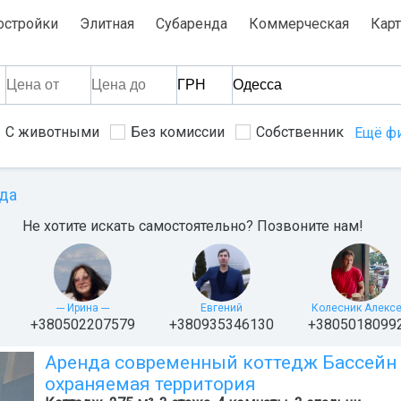
остройки
Элитная
Субаренда
Коммерческая
Карт
С животными
Без комиссии
Собственник
Ещё ф
да
Не хотите искать самостоятельно? Позвоните нам!
--- Ирина ---
Евгений
Колесник Алекс
+380502207579
+380935346130
+3805018099
Аренда современный коттедж Бассейн 
охраняемая территория