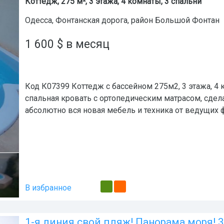
Коттедж, 275 м², 3 этажа, 4 комнаты, 3 спальни
Одесса
,
Фонтанская дорога
, район
Большой Фонтан
1 600
$
в месяц
Код К07399 Коттедж с бассейном 275м2, 3 этажа, 4 
спальная кровать с ортопедическим матрасом, сде
абсолютно вся новая мебель и техника от ведущих 
В избранное
1-я линия свой пляж! Панорама моря! 3