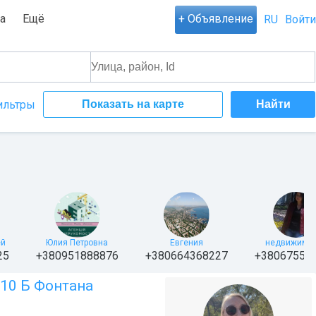
а
Ещё
+ Объявление
RU
Войти
ильтры
Показать на карте
ей
Юлия Петровна
Евгения
недвижимос
25
+380951888876
+380664368227
+38067559
10 Б Фонтана