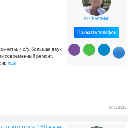
АН 'RentMar'
Показать телефон
комнаты, 4 с/у, большая двух
лан современный ремонт,
фир
ещё
07.08.2026
х эт коттедж 180 кв м