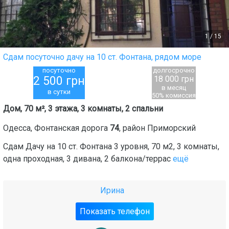
1
/
15
Сдам посуточно дачу на 10 ст. Фонтана, рядом море
посуточно
долгосрочно
2 500
грн
18 000 грн
в месяц
в сутки
50% комиссия
Дом, 70 м², 3 этажа, 3 комнаты, 2 спальни
Одесса
,
Фонтанская дорога
74
, район
Приморский
Сдам Дачу на 10 ст. Фонтана 3 уровня, 70 м2, 3 комнаты,
одна проходная, 3 дивана, 2 балкона/террас
ещё
Ирина
Показать телефон