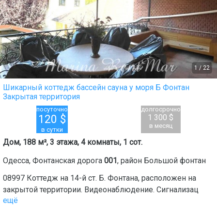
1
/
22
Шикарный коттедж бассейн сауна у моря Б Фонтан
Закрытая территория
посуточно
долгосрочно
120
$
1 300 $
в месяц
в сутки
Дом, 188 м², 3 этажа, 4 комнаты, 1 сот.
Одесса
,
Фонтанская дорога
001
, район
Большой фонтан
08997 Коттедж на 14-й ст. Б. Фонтана, расположен на
закрытой территории. Видеонаблюдение. Сигнализац
ещё