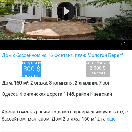
1
/
46
Дом с бассейном на 16 Фонтана, пляж "Золотой Берег"
посуточно
долгосрочно
300
$
2 000 $
в месяц
в сутки
Дом, 160 м², 2 этажа, 3 комнаты, 2 спальни, 7 сот.
Одесса
,
Фонтанская дорога
114б
, район
Киевский
Аренда очень красивого дома с прекрасным участком, с
бассейном, мангалом. Дом 2 этажа, 160 м² 2 га
ещё