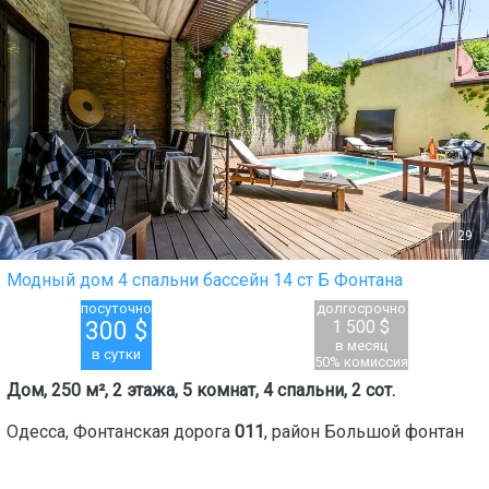
1
/
29
Модный дом 4 спальни бассейн 14 ст Б Фонтана
посуточно
долгосрочно
300
$
1 500 $
в месяц
в сутки
50% комиссия
Дом, 250 м², 2 этажа, 5 комнат, 4 спальни, 2 сот.
Одесса
,
Фонтанская дорога
011
, район
Большой фонтан