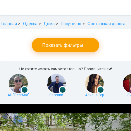
Главная
Одесса
Дома
Посуточно
Фонтанская дорога
Показать фильтры
Не хотите искать самостоятельно? Позвоните нам!
АН "RentMar"
Евгений
Алиана Гор
Л