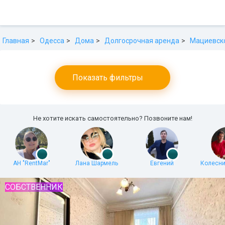
Главная
Одесса
Дома
Долгосрочная аренда
Мациевск
Показать фильтры
Не хотите искать самостоятельно? Позвоните нам!
АН "RentMar"
Лана Шармель
Евгений
Колесни
СОБСТВЕННИК