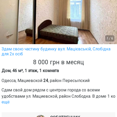
1
/
6
Здам свою частину будинку вул. Мацієвській, Слобідка
для 2х осіб
8 000
грн
в месяц
Дом, 46 м², 1 этаж, 1 комната
Одесса
,
Мациевской
24
, район
Пересыпский
Сдам свой дом рядом с центром города со всеми
удобствами ул. Мациевской, район Слободка. В доме 1 ко
ещё