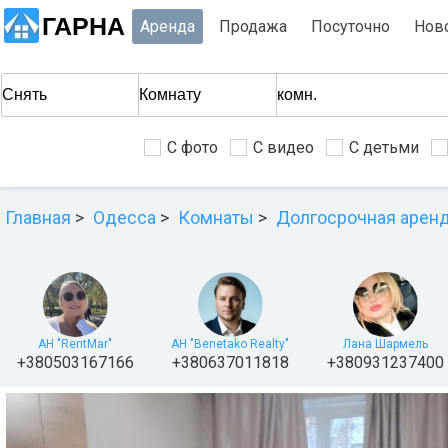
ГАРНА
Аренда
Продажа
Посуточно
Нов
С фото
С видео
С детьми
Главная
Одесса
Комнаты
Долгосрочная арен
АН "RentMar"
АН "Benetako Realty"
Лана Шармель
+380503167166
+380637011818
+380931237400