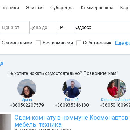
остройки
Элитная
Субаренда
Коммерческая
Карт
С животными
Без комиссии
Собственник
Ещё ф
да
Не хотите искать самостоятельно? Позвоните нам!
--- Ирина ---
Евгений
Колесник Алекс
+380502207579
+380935346130
+3805018099
Сдам комнату в коммуне Космонавтов 3/
мебель, техника