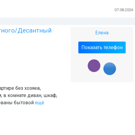
07.08.2026
отного/Десантный
Елена
Показать телефон
ртире без хозяев,
 в комнате диван, шкаф,
дованы бытовой
ещё