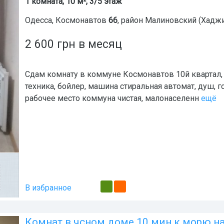
1 комната, 10 м², 3/5 этаж
Одесса
,
Космонавтов
66
, район
Малиновский (Хадж
2 600
грн
в месяц
Сдам комнату в коммуне Космонавтов 10й квартал, 3
техника, бойлер, машина стиральная автомат, душ, г
рабочее место коммуна чистая, малонаселенн
ещё
В избранное
Комнат в чсном доме 10 мин к морю н