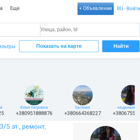
а
Ещё
+ Объявление
RU
Войти
ильтры
Показать на карте
ей
Юлия Петровна
Евгения
недвижимос
25
+380951888876
+380664368227
+38067559
5 эт., ремонт,