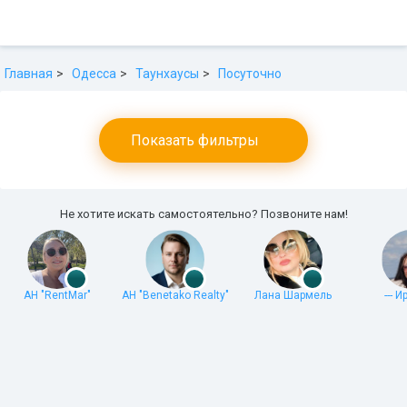
Главная
Одесса
Таунхаусы
Посуточно
Показать фильтры
Не хотите искать самостоятельно? Позвоните нам!
АН "RentMar"
АН "Benetako Realty"
Лана Шармель
--- И