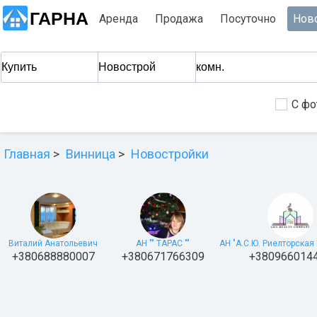
ГАРНА
Аренда
Продажа
Посуточно
Нов
С фо
Главная
Винница
Новостройки
Виталий Анатольевич
АН "" ТАРАС ""
АН "А.С.Ю. Риелторская
+380688880007
+380671766309
+380966014