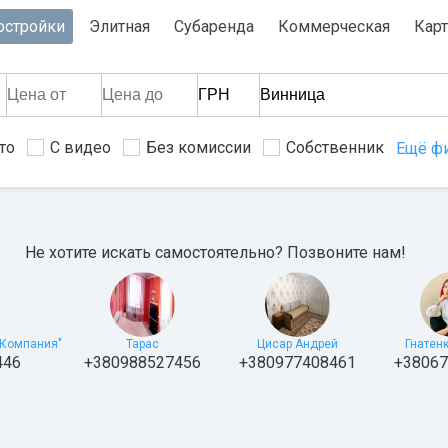
остройки
Элитная
Субаренда
Коммерческая
Карт
то
С видео
Без комиссии
Собственник
Ещё ф
Не хотите искать самостоятельно? Позвоните нам!
 Компания"
Тарас
Цисар Андрей
Гнатен
446
+380988527456
+380977408461
+38067