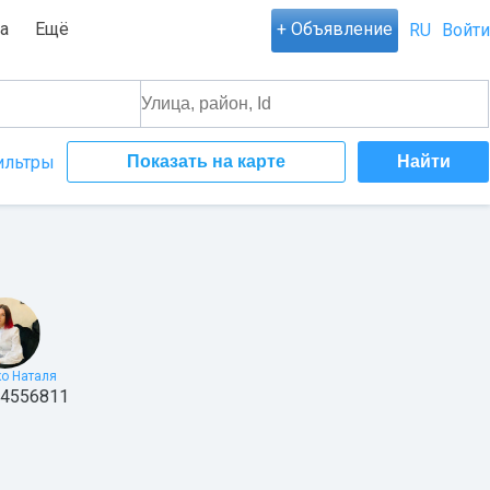
а
Ещё
+ Объявление
RU
Войти
ильтры
Показать на карте
ко Наталя
4556811