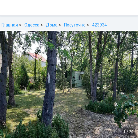
Главная
Одесса
Дома
Посуточно
423934
1
/
20