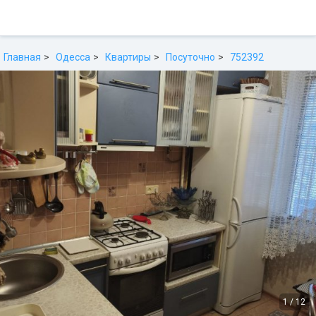
Главная
Одесса
Квартиры
Посуточно
752392
1
/
12