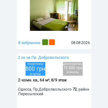
1
/
8
В избранное
08.08.2026
2 хк на Пр. Добровольского
посуточно
долгосрочно
800
грн
12 000 грн
в месяц
в сутки
2-комн. кв., 64 м², 8/9 этаж
Одесса
,
Пр.Добролвольского
72
, район
Пересыпский