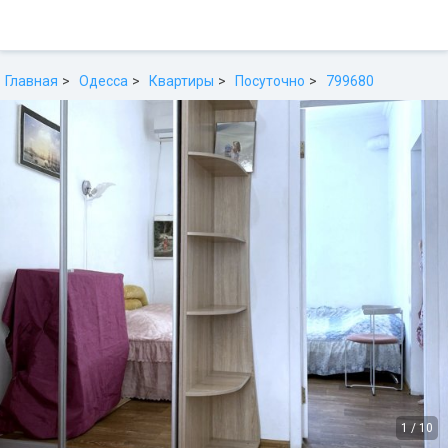
Главная
Одесса
Квартиры
Посуточно
799680
1
/
10