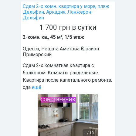
Сдам 2-х комн. квартира у моря, пляж
Дельфин, Аркадия, Ланжерон-
Дельфин
1 700
грн
в сутки
2-комн. кв., 45 м², 1/5 этаж
Одесса
,
Решата Аметова
8
, район
Приморский
Сдам 2-х комнатная квартира с
болконом. Комнаты раздельные.
Квартира после капетального ремонта,
сда
ещё
СОБСТВЕННИК
1
/
13