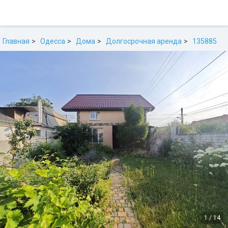
Главная
Одесса
Дома
Долгосрочная аренда
135885
1
/
14