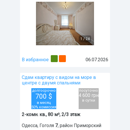
1
/
24
В избранное
06.07.2026
Сдам квартиру с видом на море в
центре с двумя спальнями
долгосрочно
посуточно
700
$
4 600 грн
в сутки
в месяц
50% комиссия
2-комн. кв., 80 м², 2/3 этаж
Одесса
,
Гоголя
7
, район
Приморский