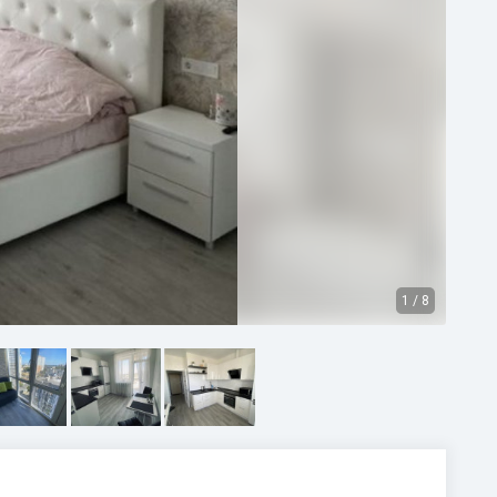
1
/
8