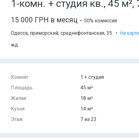
1-комн. + студия кв., 45 м²,
15 000 ГРН в месяц
• 50% комиссия
Одесса
,
приморский
,
среднефонтанская
, 35
•
На карт
жд
Комнат
1 + студия
Площадь
45 м²
Жилая
18 м²
Кухня
14 м²
Этаж
7 из 23