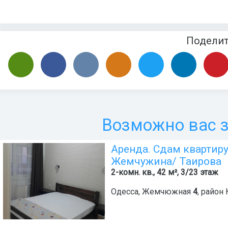
Подели
Возможно вас з
Аренда. Сдам квартир
Жемчужина/ Таирова
2-комн. кв., 42 м², 3/23 этаж
Одесса
,
Жемчюжная
4
, район