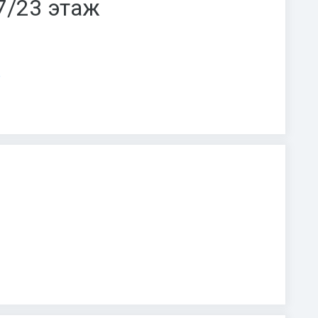
 7/23 этаж
е