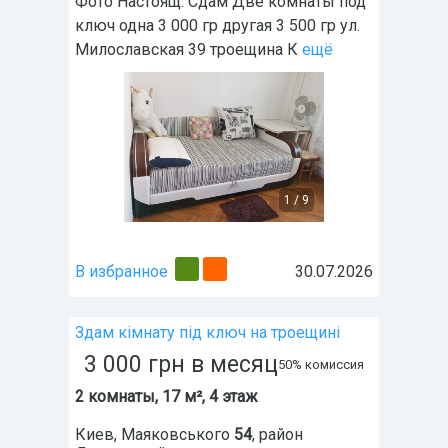
Фото Настоящ. Сдам Две комнаты под
ключ одна 3 000 гр другая 3 500 гр ул.
Милославская 39 троещина К
ещё
1
/
9
В избранное
30.07.2026
Здам кімнату під ключ на троещині
3 000
грн
в месяц
50% комиссия
2 комнаты, 17 м², 4 этаж
Киев
,
Маяковського
54
, район