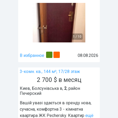
1
/
10
В избранное
08.08.2026
3-комн. кв., 144 м², 17/28 этаж
2 700
$
в месяц
Киев
,
Болсунівська в,
2
, район
Печерский
Вашій увазі здається в оренду нова,
сучасна, комфортна 3 - кімнатна
квартира ЖК Pechersky. Квартир
ещё