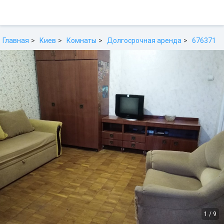
Главная
Киев
Комнаты
Долгосрочная аренда
676371
1
/
9