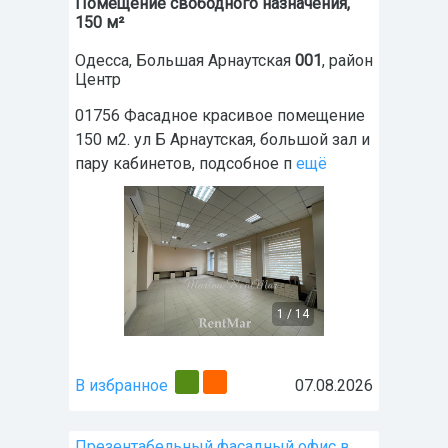
Помещение свободного назначения,
150 м²
Одесса
,
Большая Арнаутская
001
, район
Центр
01756 Фасадное красивое помещение
150 м2. ул Б Арнаутская, большой зал и
пару кабинетов, подсобное п
ещё
1
/
14
В избранное
07.08.2026
Презентабельный фасадный офис в