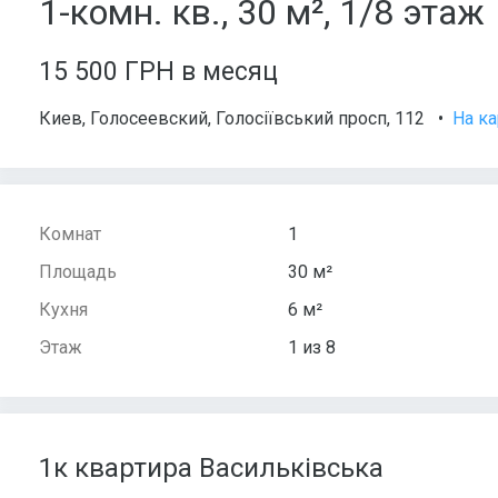
1-комн. кв., 30 м², 1/8 этаж
15 500 ГРН в месяц
Киев
,
Голосеевский
,
Голосіївський просп, 112
•
На ка
Комнат
1
Площадь
30 м²
Кухня
6 м²
Этаж
1 из 8
1к квартира Васильківська