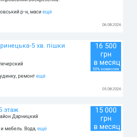
овський р-н, маси
ещё
06.08.2026
іринецька-5 хв. пішки
16 500
грн
в месяц
печерский
50% комиссия
будинку, ремонт
ещё
05.08.2026
25 этаж
15 000
район
Дарницкий
грн
в месяц
 и мебель. Вода,
ещё