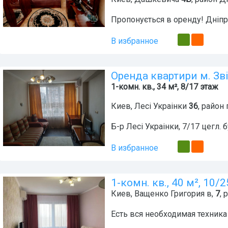
Пропонується в оренду! Дніпр
В избранное
Оренда квартири м. Зв
1-комн. кв., 34 м², 8/17 этаж
Киев
,
Лесі Украінки
36
, район
Б-р Лесі Украінки, 7/17 цегл. 
В избранное
1-комн. кв., 40 м², 10/
Киев
,
Ващенко Григория в,
7
, 
Есть вся необходимая техника