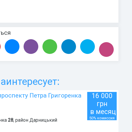
ться
аинтересует:
проспекту Петра Григоренка
16 000
грн
в месяц
50% комиссия
нка
28
, район
Дарницький