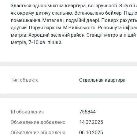
Здається однокімнатна квартира, всі зручності. З кух
як окрему дитячу спальню. Встановлено бойлер. Підлог
помешкання. Металеві, подвійні двері. Поверх рахуєть
другий. Поруч парк ім. М.Рильського. Розвинута інфрас
метрів. Хороший зелений район. Станції метро в пішій
метрів, 7-10 хв. пішки.
Тип объекта
Отдельная квартира
Id объявления
755844
Объявление добавлено
14.07.2025
Объявление обновлено
06.10.2025