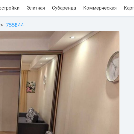
остройки
Элитная
Субаренда
Коммерческая
Карт
755844