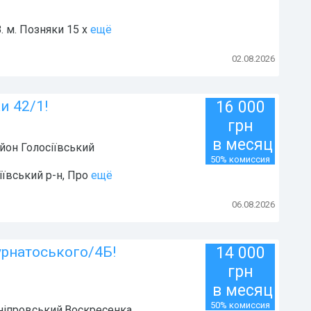
 м. Позняки 15 х
ещё
02.08.2026
и 42/1!
16 000
грн
в месяц
айон
Голосіївський
50% комиссия
іївський р-н, Про
ещё
06.08.2026
рнатоського/4Б!
14 000
грн
в месяц
50% комиссия
іпровський.Воскресенка..