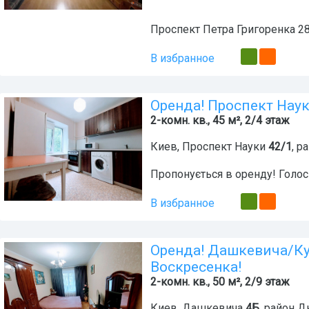
Проспект Петра Григоренка 28.
В избранное
Оренда! Проспект Наук
2-комн. кв., 45 м², 2/4 этаж
Киев
,
Проспект Науки
42/1
, р
Пропонується в оренду! Голос
В избранное
Оренда! Дашкевича/Ку
Воскресенка!
2-комн. кв., 50 м², 2/9 этаж
Киев
,
Дашкевича
4Б
, район
Дн