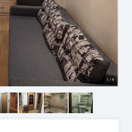
1
/
9