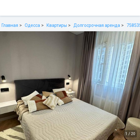
Главная
Одесса
Квартиры
Долгосрочная аренда
75853
1
/
20