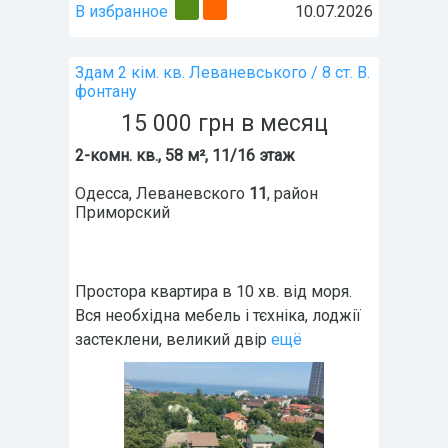
В избранное
10.07.2026
Здам 2 кім. кв. Леваневського / 8 ст. В.
фонтану
15 000
грн
в месяц
2-комн. кв., 58 м², 11/16 этаж
Одесса
,
Леваневского
11
, район
Приморский
Простора квартира в 10 хв. від моря.
Вся необхідна мебель і тєхніка, лоджії
застеклени, великий двір
ещё