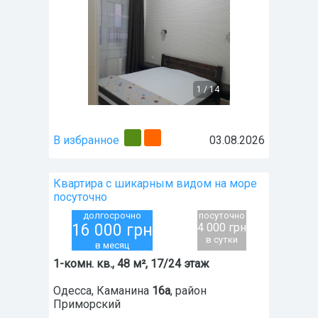
1
/
14
В избранное
03.08.2026
Квартира с шикарным видом на море
посуточно
долгосрочно
посуточно
16 000
грн
4 000 грн
в сутки
в месяц
1-комн. кв., 48 м², 17/24 этаж
Одесса
,
Каманина
16а
, район
Приморский