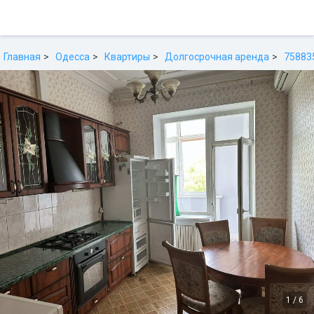
Главная
Одесса
Квартиры
Долгосрочная аренда
75883
1
/
6