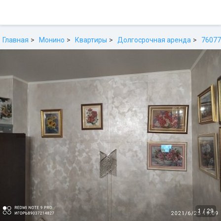
Главная
Монино
Квартиры
Долгосрочная аренда
76077
1
/
29