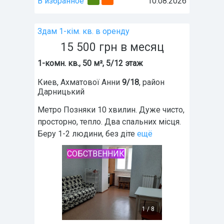
В избранное
10.08.2026
Здам 1-кім. кв. в оренду
15 500
грн
в месяц
1-комн. кв., 50 м², 5/12 этаж
Киев
,
Ахматової Анни
9/18
, район
Дарницький
Метро Позняки 10 хвилин. Дуже чисто,
просторно, тепло. Два спальних місця.
Беру 1-2 людини, без діте
ещё
СОБСТВЕННИК
1
/
8