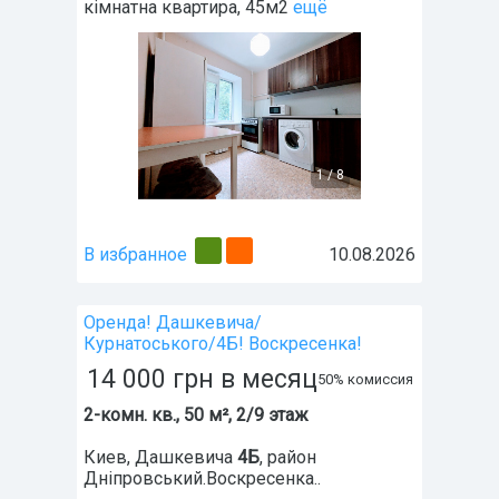
кімнатна квартира, 45м2
ещё
1
/
8
В избранное
10.08.2026
Оренда! Дашкевича/
Курнатоського/4Б! Воскресенка!
14 000
грн
в месяц
50% комиссия
2-комн. кв., 50 м², 2/9 этаж
Киев
,
Дашкевича
4Б
, район
Дніпровський.Воскресенка..