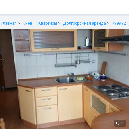
Главная
Киев
Квартиры
Долгосрочная аренда
799992
1
/
10