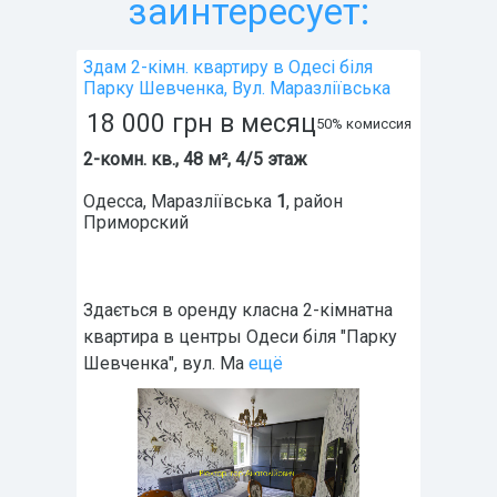
заинтересует:
Здам 2-кімн. квартиру в Одесі біля
Парку Шевченка, Вул. Маразліївська
18 000
грн
в месяц
50% комиссия
2-комн. кв., 48 м², 4/5 этаж
Одесса
,
Маразліївська
1
, район
Приморский
Здається в оренду класна 2-кімнатна
квартира в центры Одеси біля "Парку
Шевченка", вул. Ма
ещё