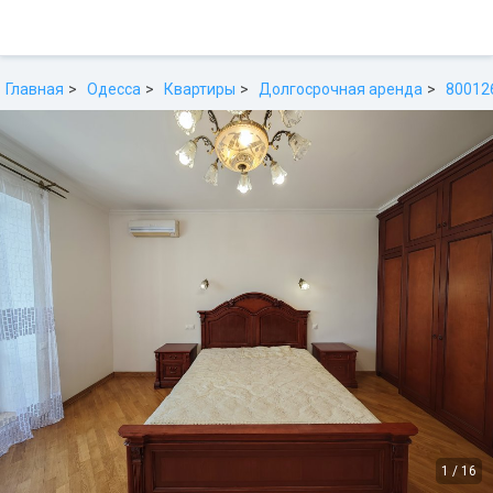
Главная
Одесса
Квартиры
Долгосрочная аренда
80012
1
/
16