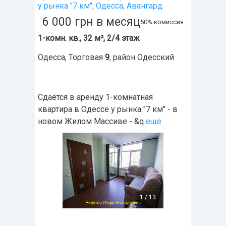
у рынка "7 км", Одесса, Авангард
6 000
грн
в месяц
50% комиссия
1-комн. кв., 32 м², 2/4 этаж
Одесса
,
Торговая
9
, район
Одесский
Сдаётся в аренду 1-комнатная
квартира в Одессе у рынка "7 км" - в
новом Жилом Массиве - &q
ещё
1
/
13