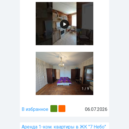
1
/
9
В избранное
06.07.2026
Аренда 1-ком. квартиры в ЖК "7 Небо"