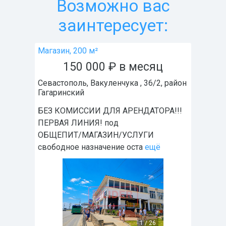
Возможно вас
заинтересует:
Магазин, 200 м²
150 000
₽
в месяц
Севастополь
,
Вакуленчука , 36/2
, район
Гагаринский
БЕЗ КОМИССИИ ДЛЯ АРЕНДАТОРА!!!
ПEPBАЯ ЛИHИЯ! пoд
OБЩEПИT/MАГАЗИН/УCЛУГИ
свобoдноe назначeниe оcтa
ещё
1
/
26