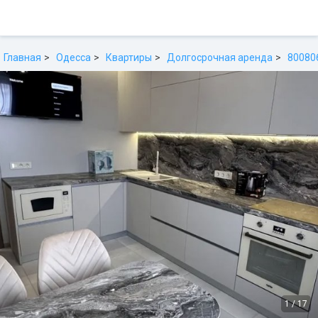
Главная
Одесса
Квартиры
Долгосрочная аренда
80080
1
/
17