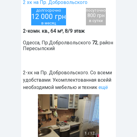
2 хк на Пр. Добровольского
долгосрочно
посуточно
12 000
грн
800 грн
в сутки
в месяц
2-комн. кв., 64 м², 8/9 этаж
Одесса
,
Пр.Добролвольского
72
, район
Пересыпский
2-хк на Пр. Добровольского. Со всеми
удобствами. Укомплектованная всейй
необходимой мебелью и техник
ещё
1
/
12