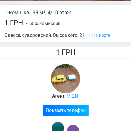
1-комн. кв., 38 м², 4/10 этаж
1 ГРН
• 50% комиссия
Одесса
,
суворовский
,
Высоцкого
, 21
•
На карте
1
ГРН
Агент
:
М.Е.И.
Показать телефон