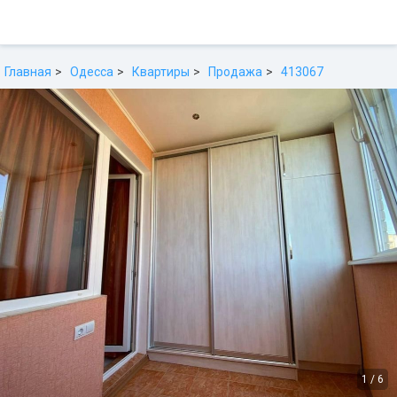
Главная
Одесса
Квартиры
Продажа
413067
1
/
6