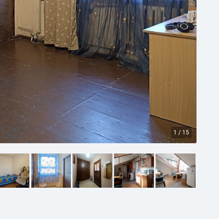
1
/
15