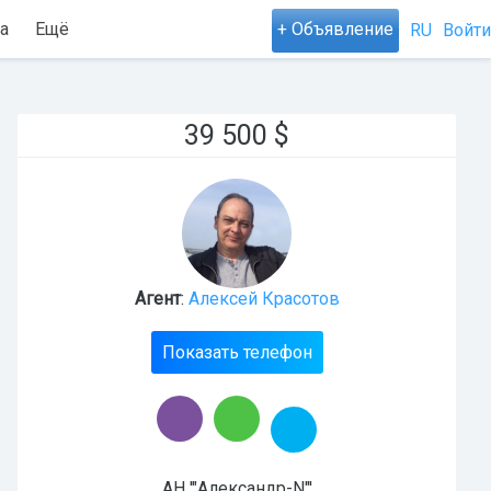
а
Ещё
+ Объявление
RU
Войти
39 500
$
Агент
:
Алексей Красотов
Показать телефон
АН '"Александр-N"'