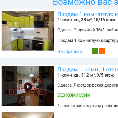
Возможно вас з
Продам 1 комнатную 
1-комн. кв., 38 м², 15/16 этаж
Одесса
,
Радужный
16/1
, райо
Продам 1 комнатную квартир
В избранное
Продам 1-комн., 1 ст
1-комн. кв., 31.2 м², 3/5 этаж
Одесса
,
Люстдорфская дорога
БЕЗ КОМИССИИ
1-комнатная квартира располо