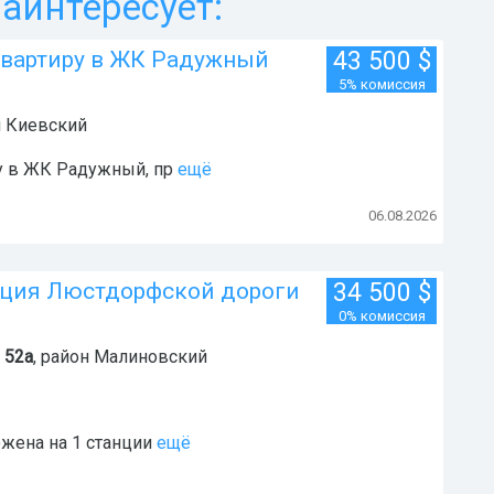
аинтересует:
квартиру в ЖК Радужный
43 500
$
5% комиссия
н
Киевский
у в ЖК Радужный, пр
ещё
06.08.2026
анция Люстдорфской дороги
34 500
$
0% комиссия
52а
, район
Малиновский
жена на 1 станции
ещё