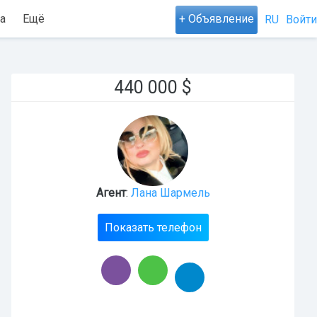
а
Ещё
+ Объявление
RU
Войти
440 000
$
Агент
:
Лана Шармель
Показать телефон