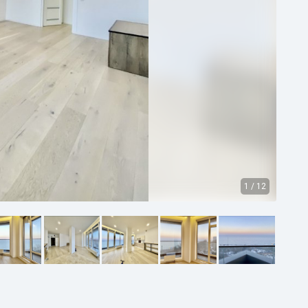
1
/
12