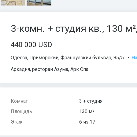
3-комн. + студия кв., 130 м²
440 000 USD
Одесса
,
Приморский
,
Французский бульвар
, 85/5
•
На
Аркадия, ресторан Азума, Арк Спа
Комнат
3 + студия
Площадь
130 м²
Этаж
6 из 17