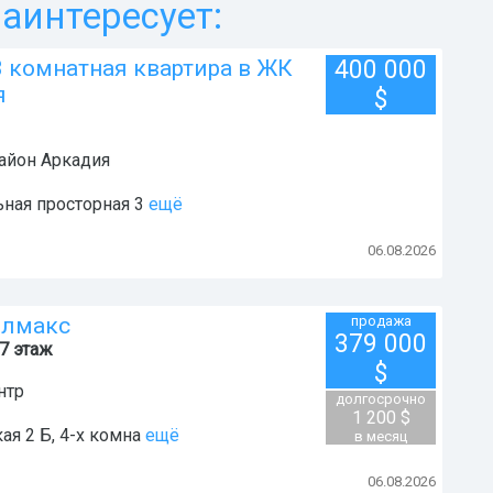
аинтересует:
3 комнатная квартира в ЖК
400 000
я
$
район
Аркадия
ьная просторная 3
ещё
06.08.2026
элмакс
продажа
379 000
/7 этаж
$
нтр
долгосрочно
1 200 $
ая 2 Б, 4-х комна
ещё
в месяц
06.08.2026