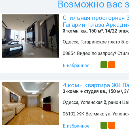
Возможно вас з
Стильная просторная 
Гагарин-плаза Аркади
3-комн. кв., 150 м², 14/22 этаж
Одесса
,
Гагаринское плато
5
, 
08854 Видео по запросу! Стил
В избранное
4 комн квартира ЖК В
3-комн. + студия кв., 150 м², 3
Одесса
,
Успенская
2
, район
Це
06102 ЖК Велмакс ул. Успенск
В избранное