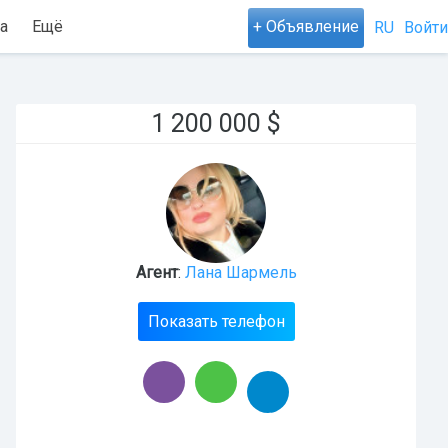
а
Ещё
+ Объявление
RU
Войти
1 200 000
$
Агент
:
Лана Шармель
Показать телефон