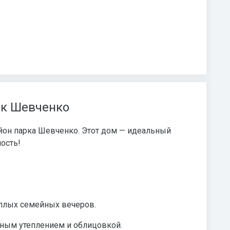
рк Шевченко
йон парка Шевченко. Этот дом — идеальный
ность!
еплых семейных вечеров.
жным утеплением и облицовкой.