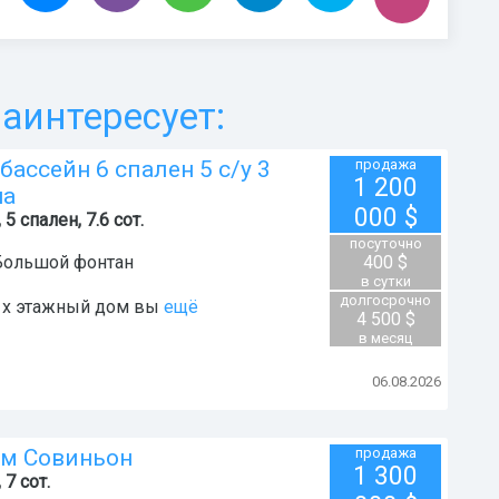
аинтересует:
ассейн 6 спален 5 с/у 3
продажа
1 200
на
000
$
5 спален, 7.6 сот.
посуточно
Большой фонтан
400 $
в сутки
долгосрочно
- х этажный дом вы
ещё
4 500 $
в месяц
06.08.2026
ом Совиньон
продажа
1 300
 7 сот.