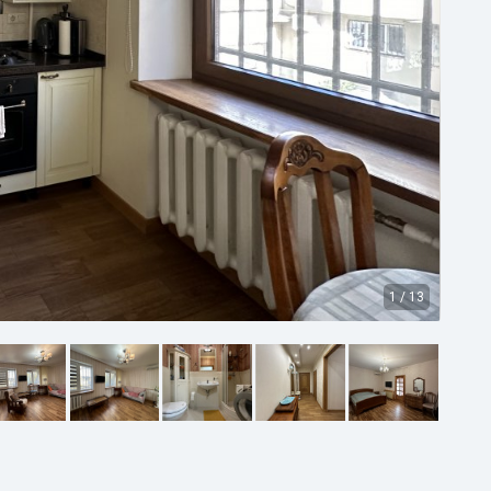
1
/
13