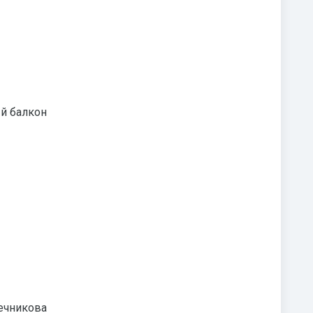
ый балкон
ечникова