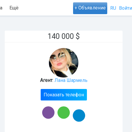
а
Ещё
+ Объявление
RU
Войти
140 000
$
Агент
:
Лана Шармель
Показать телефон