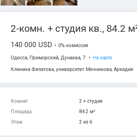
2-комн. + студия кв., 84.2 м
140 000 USD
• 0% комиссия
Одесса
,
Приморский
,
Дунаева
, 7
•
На карте
Клиника Филатова, университет Мечникова, Аркадия
Комнат
2 + студия
Площадь
84.2 м²
Этаж
2 из 6