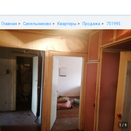
Главная
Синельниково
Квартиры
Продажа
751995
1
/
9