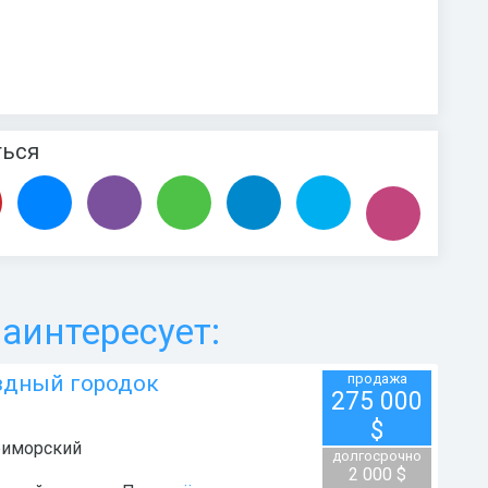
ться
аинтересует:
ёздный городок
продажа
275 000
$
иморский
долгосрочно
2 000 $