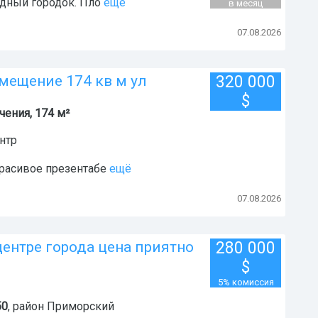
здный городок. Пло
ещё
в месяц
07.08.2026
мещение 174 кв м ул
320 000
$
ения, 174 м²
нтр
расивое презентабе
ещё
07.08.2026
ентре города цена приятно
280 000
$
5% комиссия
0
, район
Приморский