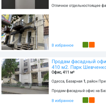
Отличное отдельностоящее ф
В избранное
Продам фасадный офис
410 м2. Парк Шевченк
Офис, 411 м²
Одесса
,
Базарная
1
, район
При
Продам фасадный офис на Баз
В избранное