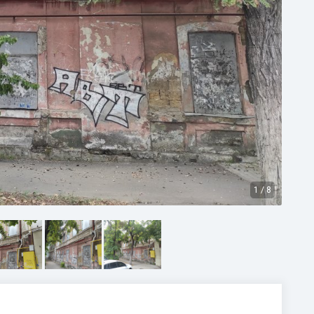
1
/
8