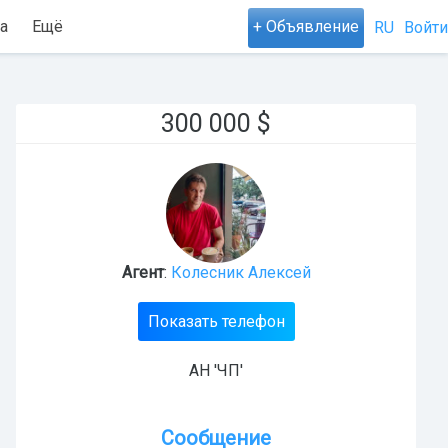
а
Ещё
+ Объявление
RU
Войти
300 000
$
Агент
:
Колесник Алексей
Показать телефон
АН 'ЧП'
Сообщение