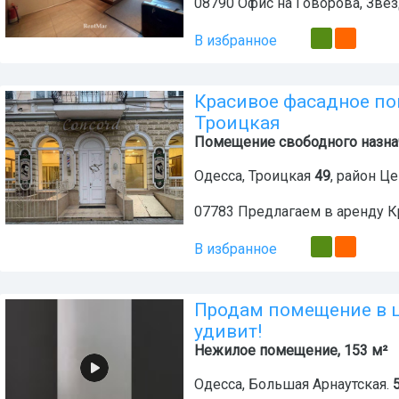
08790 Офис на Говорова, Звё
В избранное
Красивое фасадное по
Троицкая
Помещение свободного назнач
Одесса
,
Троицкая
49
, район
Це
07783 Предлагаем в аренду К
В избранное
Продам помещение в ц
удивит!
Нежилое помещение, 153 м²
Одесса
,
Большая Арнаутская.
5