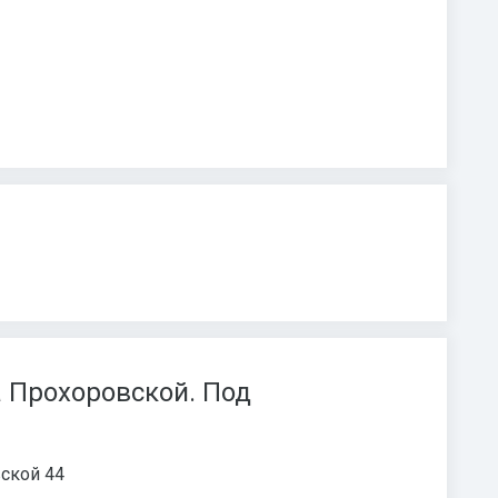
а Прохоровской. Под
вской 44