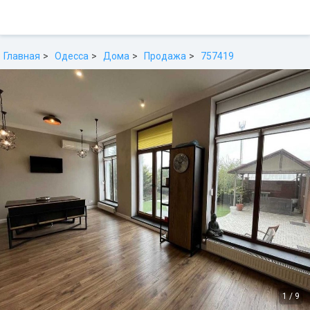
Главная
Одесса
Дома
Продажа
757419
1
/
9