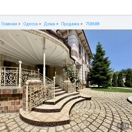
Главная
Одесса
Дома
Продажа
758688
1
/
14