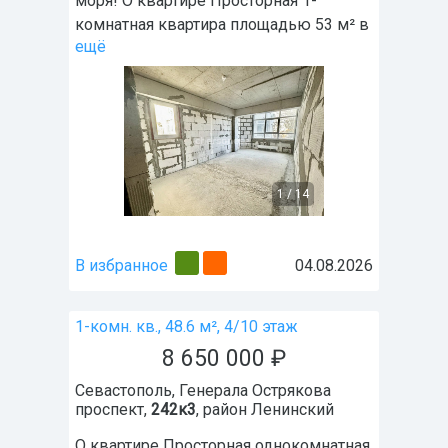
моря! О квартире Просторная 1-
комнатная квартира площадью 53 м² в
ещё
1
/
14
В избранное
04.08.2026
1-комн. кв., 48.6 м², 4/10 этаж
8 650 000
₽
Севастополь
,
Генерала Острякова
проспект,
242к3
, район
Ленинский
О квартире Просторная однокомнатная