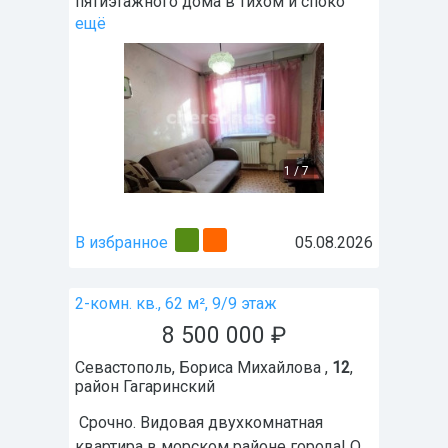
пятиэтажного дома в тихом и споко
ещё
1
/
7
В избранное
05.08.2026
2-комн. кв., 62 м², 9/9 этаж
8 500 000
₽
Севастополь
,
Бориса Михайлова ,
12
,
район
Гагаринский
Срочно. Видовая двухкомнатная
квартира в морском районе города! О