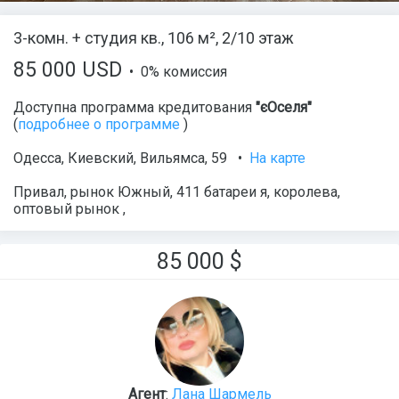
3-комн. + студия кв., 106 м², 2/10 этаж
85 000 USD
• 0% комиссия
Доступна программа кредитования
"єОселя"
(
подробнее о программе
)
Одесса
,
Киевский
,
Вильямса
, 59
•
На карте
Привал, рынок Южный, 411 батареи я, королева,
оптовый рынок ,
85 000
$
Агент
:
Лана Шармель