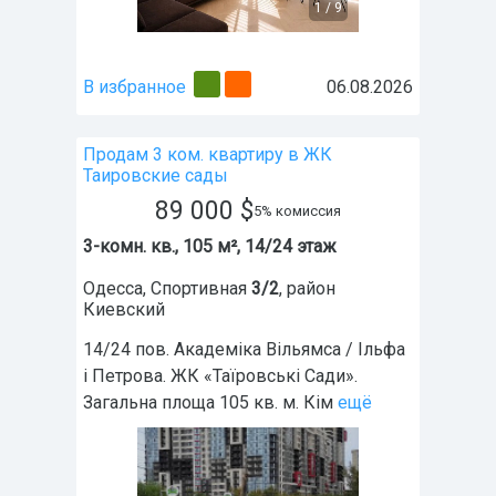
1
/
9
В избранное
06.08.2026
Продам 3 ком. квартиру в ЖК
Таировские сады
89 000
$
5% комиссия
3-комн. кв., 105 м², 14/24 этаж
Одесса
,
Спортивная
3/2
, район
Киевский
14/24 пов. Академіка Вільямса / Ільфа
і Петрова. ЖК «Таїровські Сади».
Загальна площа 105 кв. м. Кім
ещё