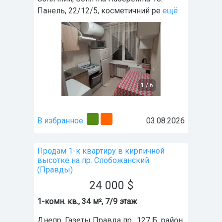
Панель, 22/12/5, косметичний ре
ещё
1
/
6
В избранное
03.08.2026
Продам 1-к квартиру в кирпичной
высотке на пр. Слобожанский
(Правды)
24 000
$
1-комн. кв., 34 м², 7/9 этаж
Днепр
,
Газеты Правда пр., 127 Б
, район