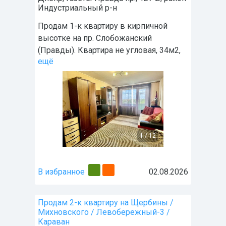
Индустриальный р-н
Продам 1-к квартиру в кирпичной
высотке на пр. Слобожанский
(Правды). Квартира не угловая, 34м2,
ещё
1
/
12
В избранное
02.08.2026
Продам 2-к квартиру на Щербины /
Михновского / Левобережный-3 /
Караван