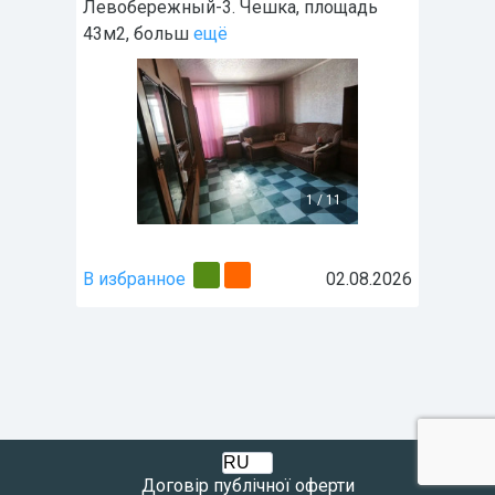
Левобережный-3. Чешка, площадь
43м2, больш
ещё
1
/
11
В избранное
02.08.2026
Договір публічної оферти