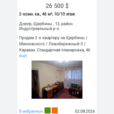
26 500
$
2-комн. кв., 46 м², 10/10 этаж
Днепр
,
Щербины , 13
, район
Индустриальный р-н
Продам 2-к квартиру на Щербины /
Михновского / Левобережный-3 /
Караван. Стандартная планировка, 46
ещё
1
/
9
В избранное
02.08.2026