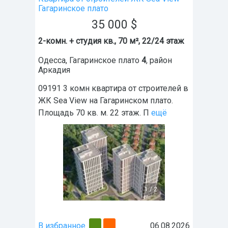
Гагаринское плато
35 000
$
2-комн. + студия кв., 70 м², 22/24 этаж
Одесса
,
Гагаринское плато
4
, район
Аркадия
09191 3 комн квартира от строителей в
ЖК Sea View на Гагаринском плато.
Площадь 70 кв. м. 22 этаж. П
ещё
1
/
2
В избранное
06.08.2026