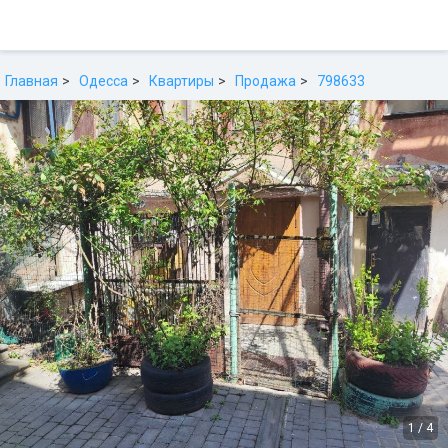
Главная
Одесса
Квартиры
Продажа
798633
1
/
4