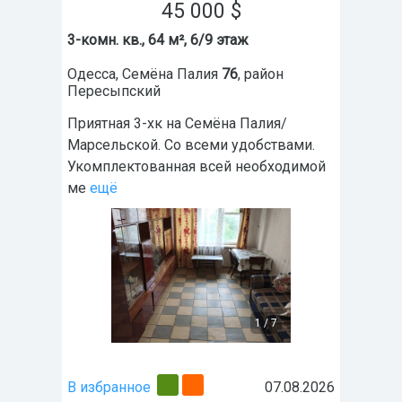
45 000
$
3-комн. кв., 64 м², 6/9 этаж
Одесса
,
Семёна Палия
76
, район
Пересыпский
Приятная 3-хк на Семёна Палия/
Марсельской. Со всеми удобствами.
Укомплектованная всей необходимой
ме
ещё
1
/
7
В избранное
07.08.2026