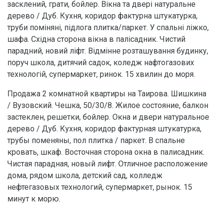
засклений, грати, бойлер. Вікна та двері натуральне
дерево / Дуб. Кухня, коридор фактурна штукатурка,
труби поміняні, підлога плитка/паркет. У спальні ліжко,
шафа. Східна сторона вікна в палісадник. Чистий
парадний, новий ліфт. Відмінне розташування будинку,
поруч школа, дитячий садок, коледж нафтогазових
технологій, супермаркет, ринок. 15 хвилин до моря.
Продажа 2 комнатной квартиры на Таирова. Шишкина
/ Вузовский. Чешка, 50/30/8. Жилое состояние, балкон
застеклен, решетки, бойлер. Окна и двери натуральное
дерево / Дуб. Кухня, коридор фактурная штукатурка,
трубы поменяны, пол плитка / паркет. В спальне
кровать, шкаф. Восточная сторона окна в палисадник.
Чистая парадная, новый лифт. Отличное расположение
дома, рядом школа, детский сад, колледж
нефтегазовых технологий, супермаркет, рынок. 15
минут к морю.